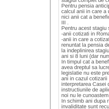
stagiul complet de co
Pentru pensia anticip
calcul anii in care a
nici anii cat a benefi
III .
Pentru acest stagiu 
-anii cotizati in Rom
-anii in care a cotiz
renuntat la pensia d
la indeplinirea stagi
ani si 8 luni (dar n
In timpul cat a benef
avea dreptul sa lucre
legislatie nu este pr
ani in cazul cotizarii
interpretarea Casei 
instructiunile de apl
noi nu le cunoastem
In schimb ani dupa 
invaliditate sunt r