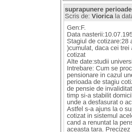
suprapunere perioade
Scris de:
Viorica
la dat
Gen:F.
Data nasterii:10.07.19
Stagiul de cotizare:28 
)cumulat, daca cei trei
cotizat
Alte date:studii univers
Intrebare: Cum se proce
pensionare in cazul un
perioada de stagiu coti
de pensie de invaliditate
timp si-a stabilit domic
unde a desfasurat o act
Astfel s-a ajuns la o s
cotizat in sistemul acele
cand a renuntat la pensi
aceasta tara. Precizez c