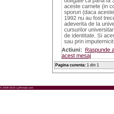
obligate ca pana la
aceste carnete (in co
sporuri (daca aceste
1992 nu au fost trec
adeverita de la unive
cursurilor universit
de identitate. Si ac
sau prin imputernicit
Actiuni:
Raspunde a
acest mesaj
Pagina curenta:
1 din 1
© 2008-2020 LaPensie.com