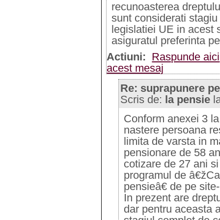
recunoasterea dreptulu
sunt considerati stagiu
legislatiei UE in acest
asiguratul preferinta pe
Actiuni:
Raspunde aici
acest mesaj
Re: suprapunere pe
Scris de:
la pensie
l
Conform anexei 3 la 
nastere persoana res
limita de varsta in 
pensionare de 58 ani
cotizare de 27 ani si
programul de â€žCalc
pensieâ€ de pe site-
In prezent are dreptu
dar pentru aceasta 