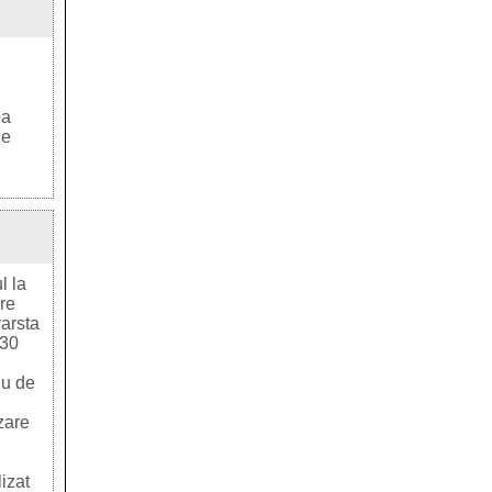
pa
de
l la
are
varsta
 30
giu de
izare
izat