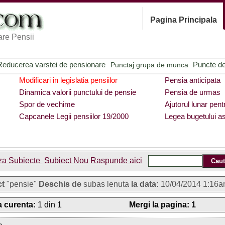
Pagina Principala
re Pensii
Reducerea varstei de pensionare
Puncte de 
Punctaj grupa de munca
Modificari in legislatia pensiilor
Pensia anticipata
Dinamica valorii punctului de pensie
Pensia de urmas
Spor de vechime
Ajutorul lunar pent
Capcanele Legii pensiilor 19/2000
Legea bugetului as
za Subiecte
Subiect Nou
Raspunde aici
ct
"pensie"
Deschis de
subas lenuta
la data:
10/04/2014 1:16
 curenta:
1 din 1
Mergi la pagina:
1