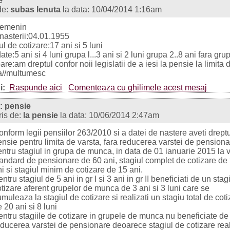
e
de:
subas lenuta
la data: 10/04/2014 1:16am
femenin
nasterii:04.01.1955
ul de cotizare:17 ani si 5 luni
date:5 ani si 4 luni grupa l...3 ani si 2 luni grupa 2..8 ani fara gru
bare:am dreptul confor noii legislatii de a iesi la pensie la limita 
a//multumesc
i:
Raspunde aici
Comenteaza cu ghilimele acest mesaj
: pensie
ris de:
la pensie
la data: 10/06/2014 2:47am
nform legii pensiilor 263/2010 si a datei de nastere aveti dreptu
ensie pentru limita de varsta, fara reducerea varstei de pension
entru stagiul in grupa de munca, in data de 01 ianuarie 2015 la 
tandard de pensionare de 60 ani, stagiul complet de cotizare de
i si stagiul minim de cotizare de 15 ani.
ntru stagiul de 5 ani in gr I si 3 ani in gr II beneficiati de un sta
tizare aferent grupelor de munca de 3 ani si 3 luni care se
muleaza la stagiul de cotizare si realizati un stagiu total de cot
 20 ani si 8 luni
entru stagiile de cotizare in grupele de munca nu beneficiate de
educerea varstei de pensionare deoarece stagiul de cotizare real