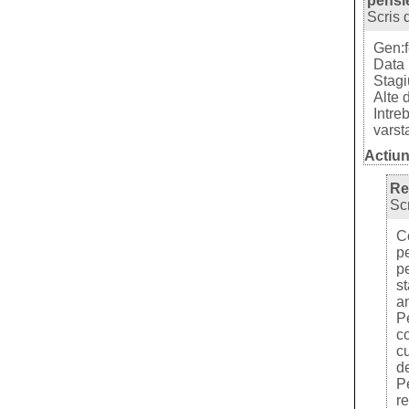
pensi
Scris 
Gen:
Data 
Stagi
Alte 
Intre
varst
Actiun
Re
Sc
Co
p
p
s
an
Pe
co
cu
de
P
r