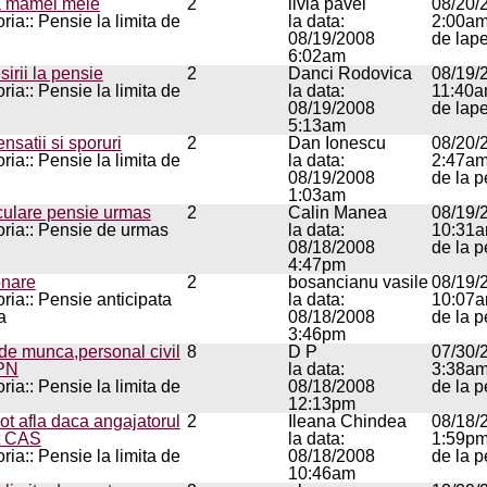
a mamei mele
2
livia pavel
08/20/
ria:: Pensie la limita de
la data:
2:00a
08/19/2008
de lap
6:02am
sirii la pensie
2
Danci Rodovica
08/19/
ria:: Pensie la limita de
la data:
11:40
08/19/2008
de lap
5:13am
satii si sporuri
2
Dan Ionescu
08/20/
ria:: Pensie la limita de
la data:
2:47a
08/19/2008
de la p
1:03am
ulare pensie urmas
2
Calin Manea
08/19/
ria:: Pensie de urmas
la data:
10:31
08/18/2008
de la p
4:47pm
onare
2
bosancianu vasile
08/19/
ria:: Pensie anticipata
la data:
10:07
a
08/18/2008
de la p
3:46pm
de munca,personal civil
8
D P
07/30/
PN
la data:
3:38a
ria:: Pensie la limita de
08/18/2008
de la p
12:13pm
t afla daca angajatorul
2
Ileana Chindea
08/18/
it CAS
la data:
1:59p
ria:: Pensie la limita de
08/18/2008
de la p
10:46am