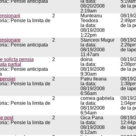
ria:: Pensie anticipata
la data:
5:19a
08/20/2008
de la p
2:19am
ensionarii
2
Munteanu
08/19/
ria:: Pensie la limita de
Teodora
2:49p
la data:
de la p
08/19/2008
1:22pm
ensionare
2
Stanceoi Mugur
08/19/
ria:: Pensie anticipata
la data:
2:26p
08/19/2008
de lap
11:47am
e solicta pensia
2
doina
08/19/
ata partial
la data:
2:08p
ria:: Pensie anticipata
08/19/2008
de la p
a
9:30am
 pensiei
2
Patru Ileana
08/19/
ria:: Pensie la limita de
la data:
1:38p
08/19/2008
de lap
6:56am
e
2
cornea gabriela
08/19/
ria:: Pensie la limita de
la data:
1:04p
08/19/2008
de la p
6:54am
pe post
2
Gica Pana
08/19/
ria:: Pensie la limita de
la data:
12:44
08/19/2008
de lap
6:12am