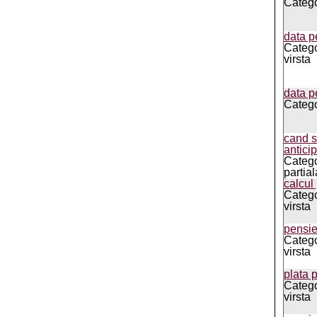
Catego
data p
Catego
virsta
data p
Catego
cand s
anticip
Catego
partial
calcul
Catego
virsta
pensi
Catego
virsta
plata 
Catego
virsta