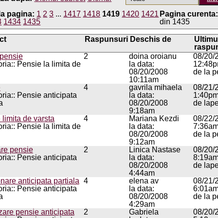
la pagina:
1
2
3
...
1417
1418
1419
1420
1421
Pagina curenta
3
1434
1435
din 1435
ct
Raspunsuri
Deschis de
Ultimu
raspu
 pensie
2
doina oroianu
08/20/
ria:: Pensie la limita de
la data:
12:48
08/20/2008
de la p
10:11am
e
4
gavrila mihaela
08/21/
ria:: Pensie anticipata
la data:
1:40p
a
08/20/2008
de lap
9:18am
 limita de varsta
4
Mariana Kezdi
08/22/
ria:: Pensie la limita de
la data:
7:36a
08/20/2008
de la p
9:12am
re pensie
2
Linica Nastase
08/20/
ria:: Pensie anticipata
la data:
8:19a
08/20/2008
de lap
4:44am
nare anticipata partiala
4
elena av
08/21/
ria:: Pensie anticipata
la data:
6:01a
a
08/20/2008
de la p
4:29am
zare pensie anticipata
2
Gabriela
08/20/