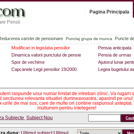
Pagina Principala
re Pensii
Reducerea varstei de pensionare
Puncte de 
Punctaj grupa de munca
Modificari in legislatia pensiilor
Pensia anticipata
Dinamica valorii punctului de pensie
Pensia de urmas
Spor de vechime
Ajutorul lunar pent
Capcanele Legii pensiilor 19/2000
Legea bugetului as
utem raspunde unui numar limitat de intrebari zilnic. Va rugam 
iti sectiunea relevanta situatiei dumneavoastra, apasind pe unul
nk-urile de mai sus, care de multe ori contine raspunsul asteptat.
multumim pentru intelegere!
za Subiecte
Subiect Nou
aza dupa:
Ultimul subiect
Ultimul