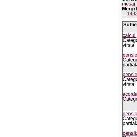
mesaj
Mergi 
...
143
Subie
calcul
Catego
virsta
pensi
Catego
partial
pensie
Catego
virsta
acorda
Catego
pensio
Catego
partial
penali