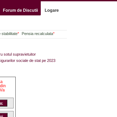
Forum de Discutii
Logare
stabilitate
*
Pensia recalculata
*
ru sotul supravietuitor
igurarilor sociale de stat pe 2023
sa
 din
 Va