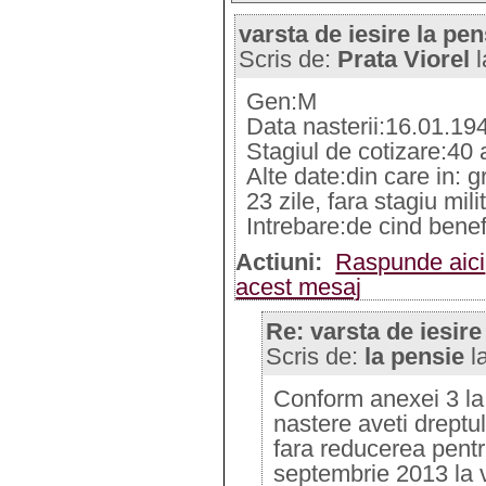
varsta de iesire la pen
Scris de:
Prata Viorel
l
Gen:M
Data nasterii:16.01.19
Stagiul de cotizare:40 a
Alte date:din care in: gr
23 zile, fara stagiu mili
Intrebare:de cind benef
Actiuni:
Raspunde aici
acest mesaj
Re: varsta de iesire
Scris de:
la pensie
l
Conform anexei 3 la 
nastere aveti dreptul
fara reducerea pent
septembrie 2013 la 