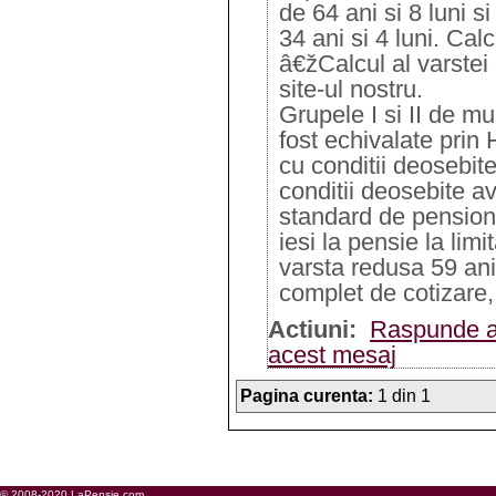
de 64 ani si 8 luni s
34 ani si 4 luni. Cal
â€žCalcul al varstei 
site-ul nostru.
Grupele I si II de mu
fost echivalate pri
cu conditii deosebite
conditii deosebite av
standard de pensionar
iesi la pensie la lim
varsta redusa 59 ani 
complet de cotizare, 
Actiuni:
Raspunde a
acest mesaj
Pagina curenta:
1 din 1
© 2008-2020 LaPensie.com