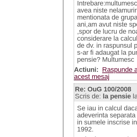
Intrebare:multumesc
avea niste nelamurir
mentionata de grupa 
ani,am avut niste spo
,spor de lucru de no
considerare la calcu
de dv. in raspunsul 
s-ar fi adaugat la pu
pensie? Multumesc
Actiuni:
Raspunde a
acest mesaj
Re: OuG 100/2008
Scris de:
la pensie
l
Se iau in calcul daca
adeverinta separata
in sumele inscrise i
1992.