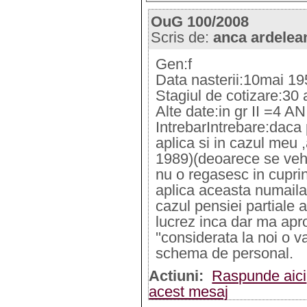
OuG 100/2008
Scris de:
anca ardelea
Gen:f
Data nasterii:10mai 1
Stagiul de cotizare:30 
Alte date:in gr II =4 A
IntrebarIntrebare:daca
aplica si in cazul meu ,
1989)(deoarece se vehi
nu o regasesc in cupri
aplica aceasta numaila 
cazul pensiei partiale a
lucrez inca dar ma aprop
''considerata la noi o va
schema de personal.
Actiuni:
Raspunde aici
acest mesaj