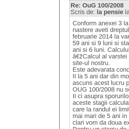
Re: OuG 100/2008
Scris de:
la pensie
l
Conform anexei 3 la 
nastere aveti dreptul
februarie 2014 la v
59 ani si 9 luni si s
ani si 6 luni. Calcul
â€žCalcul al varstei 
site-ul nostru.
Este adevarata condit
II la 5 ani dar din 
ascuns acest lucru pr
OUG 100/2008 nu se a
II ci asupra sporuri
aceste stagii calcula
care la randul ei limi
mai mari de 5 ani in g
clari vom da doua e