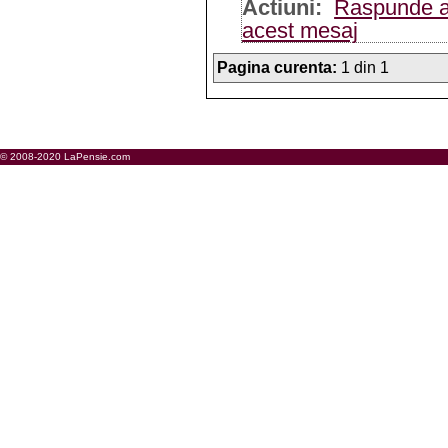
Actiuni:
Raspunde a
acest mesaj
Pagina curenta:
1 din 1
© 2008-2020 LaPensie.com