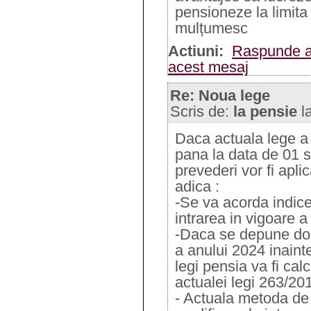
pensioneze la limit
mulțumesc
Actiuni:
Raspunde a
acest mesaj
Re: Noua lege
Scris de:
la pensie
l
Daca actuala lege a 
pana la data de 01 
prevederi vor fi apli
adica :
-Se va acorda indice
intrarea in vigoare a 
-Daca se depune dos
a anului 2024 inainte
legi pensia va fi cal
actualei legi 263/20
- Actuala metoda de 