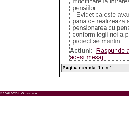
modificare la intrarea
pensiilor.
- Evidet ca este ava
pana ce realizeaza s
pensionarea cu pens
conform legii noi a p
proiect se mentin.
Actiuni:
Raspunde a
acest mesaj
Pagina curenta:
1 din 1
© 2008-2020 LaPensie.com