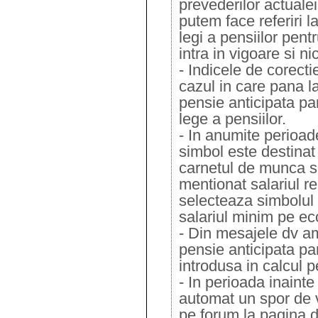
prevederilor actualei
putem face referiri 
legi a pensiilor pen
intra in vigoare si n
- Indicele de corecti
cazul in care pana la
pensie anticipata par
lege a pensiilor.
- In anumite perioad
simbol este destinat 
carnetul de munca s
mentionat salariul rea
selecteaza simbolul 
salariul minim pe e
- Din mesajele dv am 
pensie anticipata par
introdusa in calcul p
- In perioada inaint
automat un spor de
pe forum la pagina d