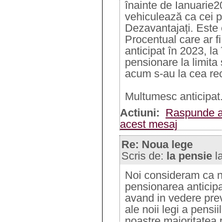
înainte de Ianuarie2
vehiculează ca cei 
Dezavantajați. Este 
Procentual care ar f
anticipat în 2023, la
pensionare la limita
acum s-au la cea re
Multumesc anticipat
Actiuni:
Raspunde a
acest mesaj
Re: Noua lege
Scris de:
la pensie
l
Noi consideram ca 
pensionarea anticipa
avand in vedere prev
ale noii legi a pensi
noastre majoritatea 