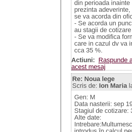
din perioada inainte 
prezinta adeverinte, 
se va acorda din ofi
- Se acorda un punct
au stagii de cotizar
- Se va modifica form
care in cazul dv va 
cca 35 %.
Actiuni:
Raspunde a
acest mesaj
Re: Noua lege
Scris de:
Ion Maria
l
Gen: M
Data nasterii: sep 1
Stagiul de cotizare:
Alte date:
Intrebare:Multumesc
introdus în calcul pe