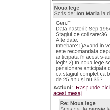
Noua lege
Scris de:
Ion Maria
la d
Gen:F
Data nasterii: Sep 196
Stagiul de cotizare:36
Alte date:
Intrebare:1)Avand in ve
este recomandata depu
anticipata în acest s-a
legi? 2) În noua lege 
pensionare anticipata 
ca stagiul complet ca 
de 25 anu și nu 35?
Actiuni:
Raspunde aici
acest mesaj
Re: Noua lege
Scris de:
la pensie
l