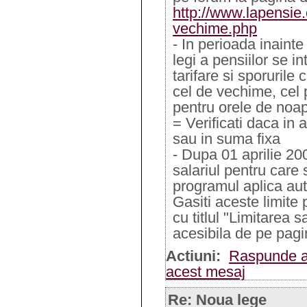
http://www.lapensie
vechime.php
- In perioada inainte
legi a pensiilor se i
tarifare si sporuril
cel de vechime, cel 
pentru orele de noap
= Verificati daca in 
sau in suma fixa
- Dupa 01 aprilie 20
salariul pentru care s
programul aplica aut
Gasiti aceste limite 
cu titlul "Limitarea s
acesibila de pe pagin
Actiuni:
Raspunde a
acest mesaj
Re: Noua lege