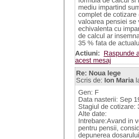
formula de calcul si
mediu impartind suma
complet de cotizare (
valoarea pensiei se 
echivalenta cu impar
de calcul ar insemn
35 % fata de actualu
Actiuni:
Raspunde a
acest mesaj
Re: Noua lege
Scris de:
Ion Maria
l
Gen: F
Data nasterii: Sep 
Stagiul de cotizare:
Alte date:
Intrebare:Avand in v
pentru pensii, consi
depunerea dosarului