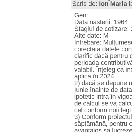
Scris de:
Ion Maria
l
Gen:
Data nasterii: 1964
Stagiul de cotizare:
Alte date: M
Intrebare: Mulțumes
corectata datele con
clarific dacă pentru 
perioada contributi
valabil. Înțeleg ca i
aplica în 2024.
2) dacă se depune u
Iunie înainte de dat
ipotetic intra în vi
de calcul se va calc
cel conform noii legi
3) Conform proiectul
săptămână, pentru c
avantajos sa lucreze