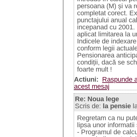
persoana (M) și va r
completat corect. Ex
punctajului anual cal
incepanad cu 2001. 
aplicat limitarea la 
Indicele de indexare
conform legii actual
Pensionarea anticipa
condiții, dacă se s
foarte mult !
Actiuni:
Raspunde a
acest mesaj
Re: Noua lege
Scris de:
la pensie
l
Regretam ca nu putem
lipsa unor informatii
- Programul de calc