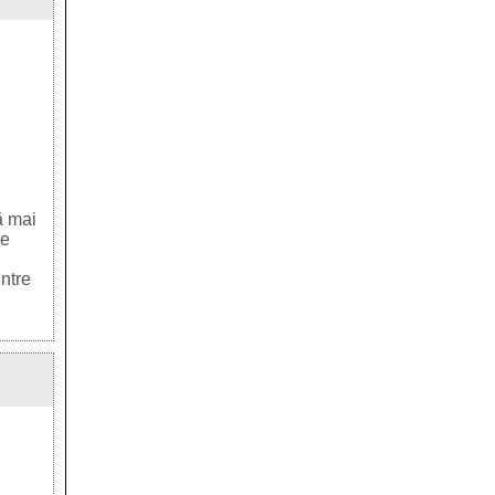
ă mai
de
intre