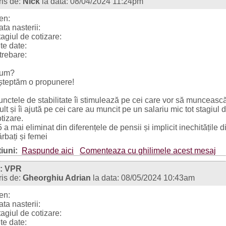
ris de:
Nick
la data: 08/04/2024 11:24pm
en:
ta nasterii:
agiul de cotizare:
te date:
trebare:
um?
șteptăm o propunere!
unctele de stabilitate îi stimulează pe cei care vor să munceasc
lt și îi ajută pe cei care au muncit pe un salariu mic tot stagiul 
tizare.
 a mai eliminat din diferențele de pensii și implicit inechitățile d
rbați și femei
iuni:
Raspunde aici
Comenteaza cu ghilimele acest mesaj
: VPR
ris de:
Gheorghiu Adrian
la data: 08/05/2024 10:43am
en:
ta nasterii:
agiul de cotizare:
te date: