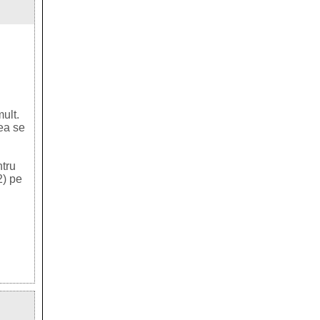
ult.
tea se
ntru
2) pe