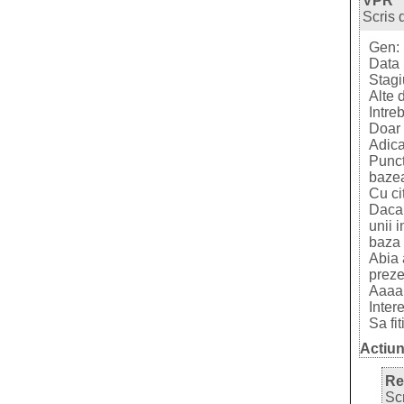
VPR
Scris 
Gen:
Data 
Stagi
Alte 
Intre
Doar
Adica
Punct
bazea
Cu ci
Daca 
unii 
baza 
Abia 
prezen
Aaaa.
Inter
Sa fit
Actiun
Re
Sc