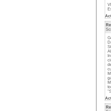
V
Es
Act
Re
Sc
G
Da
St
Al
I
c
d
cu
M
ga
M
to
"
Act
Re