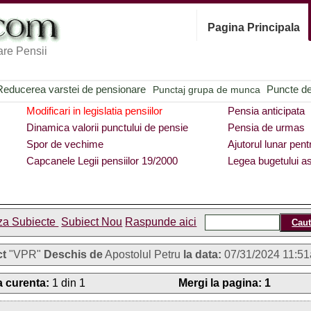
Pagina Principala
re Pensii
Reducerea varstei de pensionare
Puncte de 
Punctaj grupa de munca
Modificari in legislatia pensiilor
Pensia anticipata
Dinamica valorii punctului de pensie
Pensia de urmas
Spor de vechime
Ajutorul lunar pent
Capcanele Legii pensiilor 19/2000
Legea bugetului as
za Subiecte
Subiect Nou
Raspunde aici
ct
"VPR"
Deschis de
Apostolul Petru
la data:
07/31/2024 11:5
 curenta:
1 din 1
Mergi la pagina:
1