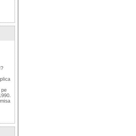
l?
plica
a pe
 1990.
emisa