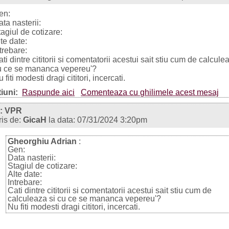
en:
ta nasterii:
agiul de cotizare:
te date:
trebare:
ti dintre cititorii si comentatorii acestui sait stiu cum de calcule
u ce se mananca vepereu'?
 fiti modesti dragi cititori, incercati.
iuni:
Raspunde aici
Comenteaza cu ghilimele acest mesaj
: VPR
ris de:
GicaH
la data: 07/31/2024 3:20pm
Gheorghiu Adrian
:
Gen:
Data nasterii:
Stagiul de cotizare:
Alte date:
Intrebare:
Cati dintre cititorii si comentatorii acestui sait stiu cum de
calculeaza si cu ce se mananca vepereu'?
Nu fiti modesti dragi cititori, incercati.