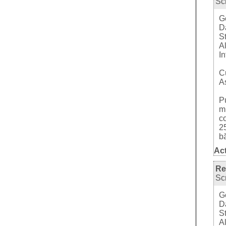
Sc
G
Da
St
Al
In
C
A
P
mu
co
25
bă
Act
Re
Sc
G
Da
St
Al