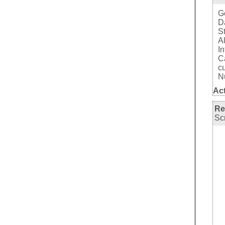
G
Da
St
Al
In
Ca
c
Nu
Act
Re
Sc