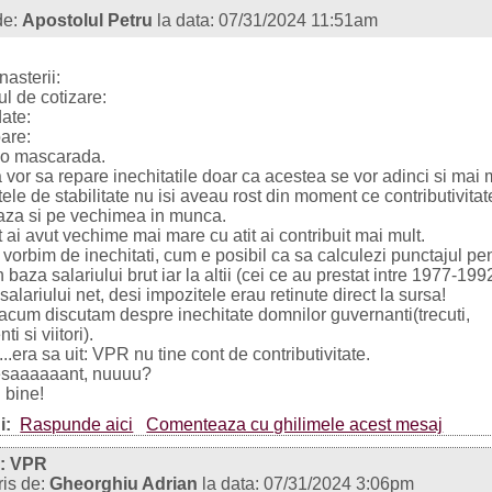
de:
Apostolul Petru
la data: 07/31/2024 11:51am
nasterii:
ul de cotizare:
date:
bare:
 o mascarada.
 vor sa repare inechitatile doar ca acestea se vor adinci si mai m
ele de stabilitate nu isi aveau rost din moment ce contributivita
za si pe vechimea in munca.
t ai avut vechime mai mare cu atit ai contribuit mai mult.
vorbim de inechitati, cum e posibil ca sa calculezi punctajul pe
in baza salariului brut iar la altii (cei ce au prestat intre 1977-199
salariului net, desi impozitele erau retinute direct la sursa!
acum discutam despre inechitate domnilor guvernanti(trecuti,
ti si viitori).
..era sa uit: VPR nu tine cont de contributivitate.
esaaaaaant, nuuuu?
i bine!
i:
Raspunde aici
Comenteaza cu ghilimele acest mesaj
: VPR
ris de:
Gheorghiu Adrian
la data: 07/31/2024 3:06pm