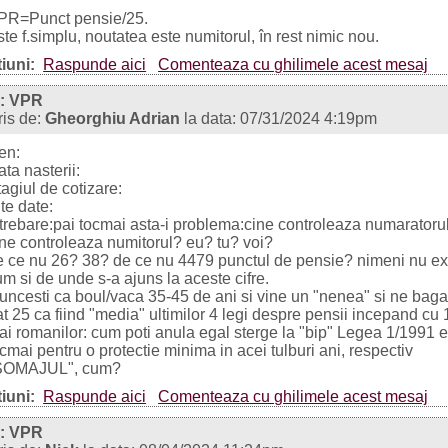
PR=Punct pensie/25.
te f.simplu, noutatea este numitorul, în rest nimic nou.
iuni:
Raspunde aici
Comenteaza cu ghilimele acest mesaj
: VPR
ris de:
Gheorghiu Adrian
la data: 07/31/2024 4:19pm
en:
ta nasterii:
agiul de cotizare:
te date:
ntrebare:pai tocmai asta-i problema:cine controleaza numaratoru
ine controleaza numitorul? eu? tu? voi?
e ce nu 26? 38? de ce nu 4479 punctul de pensie? nimeni nu ex
m si de unde s-a ajuns la aceste cifre.
uncesti ca boul/vaca 35-45 de ani si vine un "nenea" si ne bag
t 25 ca fiind "media" ultimilor 4 legi despre pensii incepand cu
ai romanilor: cum poti anula egal sterge la "bip" Legea 1/1991 
cmai pentru o protectie minima in acei tulburi ani, respectiv
SOMAJUL", cum?
iuni:
Raspunde aici
Comenteaza cu ghilimele acest mesaj
: VPR