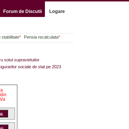
Forum de Discutii
Logare
stabilitate
*
Pensia recalculata
*
ru sotul supravietuitor
igurarilor sociale de stat pe 2023
sa
 din
 Va