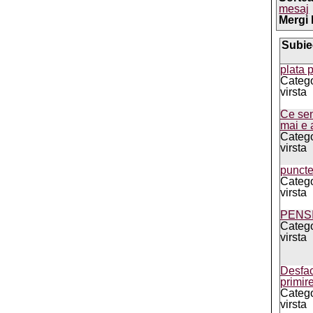
mesaj
Mergi 
Subie
plata p
Catego
virsta
Ce sen
mai e 
Catego
virsta
puncte
Catego
virsta
PENSI
Catego
virsta
Desfac
primir
Catego
virsta