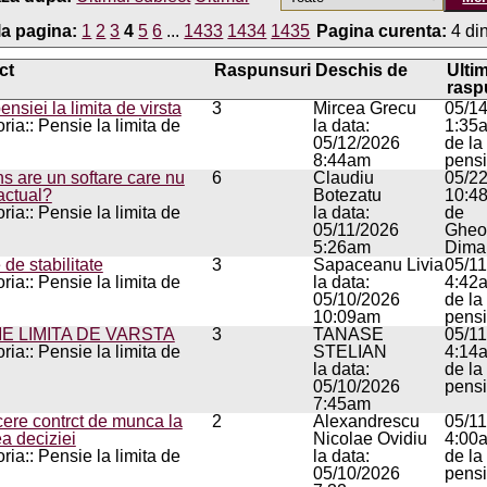
la pagina:
1
2
3
4
5
6
...
1433
1434
1435
Pagina curenta:
4 di
ct
Raspunsuri
Deschis de
Ulti
rasp
ensiei la limita de virsta
3
Mircea Grecu
05/1
ria:: Pensie la limita de
la data:
1:35
05/12/2026
de la
8:44am
pens
s are un softare care nu
6
Claudiu
05/2
actual?
Botezatu
10:4
ria:: Pensie la limita de
la data:
de
05/11/2026
Gheo
5:26am
Dima
 de stabilitate
3
Sapaceanu Livia
05/1
ria:: Pensie la limita de
la data:
4:42
05/10/2026
de la
10:09am
pens
E LIMITA DE VARSTA
3
TANASE
05/1
ria:: Pensie la limita de
STELIAN
4:14
la data:
de la
05/10/2026
pens
7:45am
ere contrct de munca la
2
Alexandrescu
05/1
ea deciziei
Nicolae Ovidiu
4:00
ria:: Pensie la limita de
la data:
de la
05/10/2026
pens