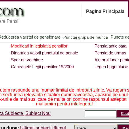
Pagina Principala
re Pensii
Reducerea varstei de pensionare
Puncte de 
Punctaj grupa de munca
Modificari in legislatia pensiilor
Pensia anticipata
Dinamica valorii punctului de pensie
Pensia de urmas
Spor de vechime
Ajutorul lunar pent
Capcanele Legii pensiilor 19/2000
Legea bugetului as
utem raspunde unui numar limitat de intrebari zilnic. Va rugam 
iti sectiunea relevanta situatiei dumneavoastra, apasind pe unul
nk-urile de mai sus, care de multe ori contine raspunsul asteptat.
multumim pentru intelegere!
za Subiecte
Subiect Nou
aza dupa:
Ultimul subiect
Ultimul