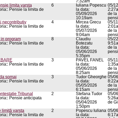
7:32am
nsie limita varsta
6
Iuliana Popescu
05/1
ria:: Pensie la limita de
la data:
2:27
05/09/2026
de la
10:19am
pens
j necontributiv
4
Mircea Grecu
05/1
ria:: Pensie la limita de
la data:
2:01
05/07/2026
de la
9:04am
pens
 in program
8
Claudiu
05/2
ria:: Pensie la limita de
Botezatu
9:51
la data:
de la
05/06/2026
pens
5:35pm
EBARE
3
PAVEL FANEL
05/1
ria:: Pensie la limita de
la data:
1:35
05/06/2026
de la
8:25am
pens
da somaj
3
Tudor Gheorghe
05/0
ria:: Pensie la limita de
la data:
8:22
05/05/2026
de la
6:15am
pens
ntestatie Tribunal
2
Stefana Tudor
05/0
ria:: Pensie anticipata
la data:
5:26
05/04/2026
de G
1:50pm
 limită varsta
2
Popescu Iuliana
05/0
ria:: Pensie la limita de
la data:
6:17