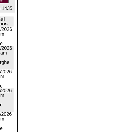
n 1435
mul
uns
4/2026
am
ie
2/2026
8am
rghe
1/2026
am
ie
1/2026
am
ie
1/2026
am
ie