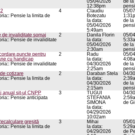
05/04/2026
de la
12:38pm
pens
 2
4
Claudiu
05/0
ria:: Pensie la limita de
Botezatu
1:31
la data:
de la
05/04/2026
pens
5:49am
 de invaliditate somaj
2
Danila Florin
05/0
ria:: Pensie de invaliditate
la data:
5:33
05/04/2026
de la
2:30am
pens
ordare.puncte pentru
2
Radu
05/0
ane cu handicap
la data:
4:08
ria:: Pensie de invaliditate
04/30/2026
de la
2:25am
pens
 de cotizare
2
Daraban Stela
04/3
ria:: Pensie la limita de
la data:
2:39
04/30/2026
de la
2:15am
pens
j anual sit-ul CNPP
3
TUGUI
04/3
ria:: Pensie anticipata
STEFANIA
2:59
SIMONA
de G
la data:
04/29/2026
10:02am
ecalculare greșită
3
Mihai
05/0
ria:: Pensie la limita de
la data:
5:29
04/29/2026
de Pe