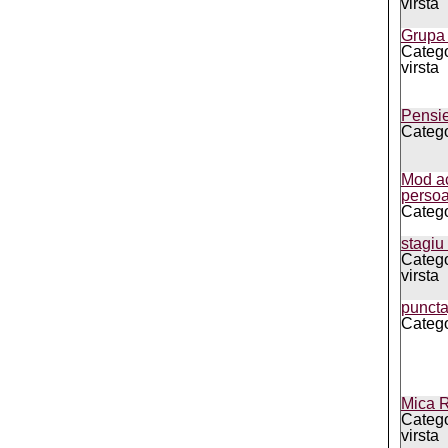
virsta
Grupa
Catego
virsta
Pensie
Catego
Mod ac
perso
Catego
stagiu
Catego
virsta
puncta
Catego
Mica R
Catego
virsta