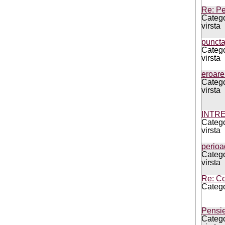
Re: Pe
Catego
virsta
puncta
Catego
virsta
eroare
Catego
virsta
INTR
Catego
virsta
perioa
Catego
virsta
Re: Co
Catego
Pensie
Catego